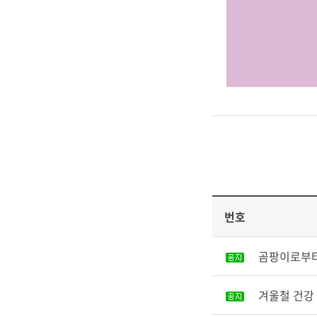
번호
곰팡이로부터
겨울철 건강